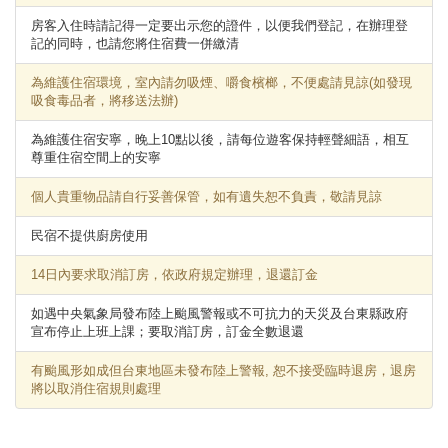
房客入住時請記得一定要出示您的證件，以便我們登記，在辦理登
記的同時，也請您將住宿費一併繳清
為維護住宿環境，室內請勿吸煙、嚼食檳榔，不便處請見諒(如發現
吸食毒品者，將移送法辦)
為維護住宿安寧，晚上10點以後，請每位遊客保持輕聲細語，相互
尊重住宿空間上的安寧
個人貴重物品請自行妥善保管，如有遺失恕不負責，敬請見諒
民宿不提供廚房使用
14日內要求取消訂房，依政府規定辦理，退還訂金
如遇中央氣象局發布陸上颱風警報或不可抗力的天災及台東縣政府
宣布停止上班上課；要取消訂房，訂金全數退還
有颱風形如成但台東地區未發布陸上警報, 恕不接受臨時退房，退房
將以取消住宿規則處理