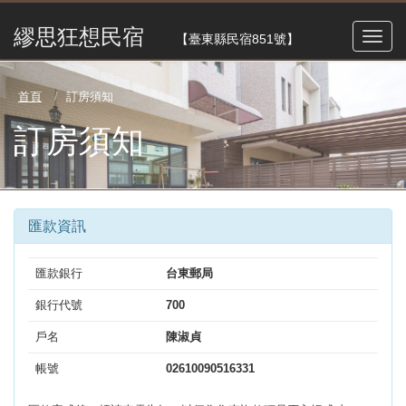
繆思狂想民宿
【臺東縣民宿851號】
首頁
訂房須知
訂房須知
匯款資訊
匯款銀行
台東郵局
銀行代號
700
戶名
陳淑貞
帳號
02610090516331